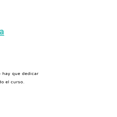
a
o hay que dedicar
o el curso.