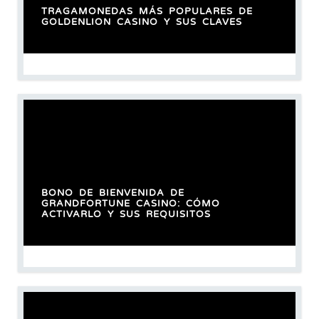
TRAGAMONEDAS MÁS POPULARES DE
GOLDENLION CASINO Y SUS CLAVES
21/07/2026
BONO DE BIENVENIDA DE
GRANDFORTUNE CASINO: CÓMO
ACTIVARLO Y SUS REQUISITOS
21/07/2026