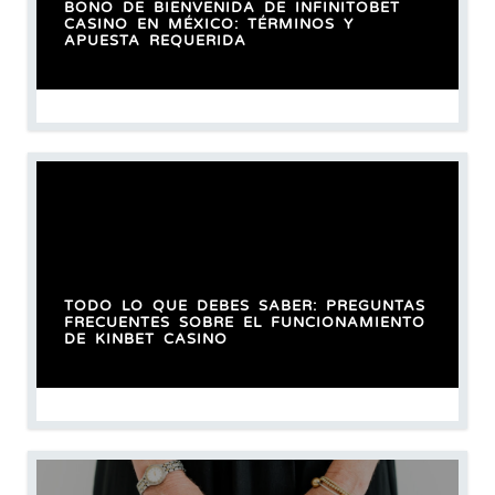
BONO DE BIENVENIDA DE INFINITOBET
CASINO EN MÉXICO: TÉRMINOS Y
APUESTA REQUERIDA
28/06/2026
TODO LO QUE DEBES SABER: PREGUNTAS
FRECUENTES SOBRE EL FUNCIONAMIENTO
DE KINBET CASINO
28/06/2026