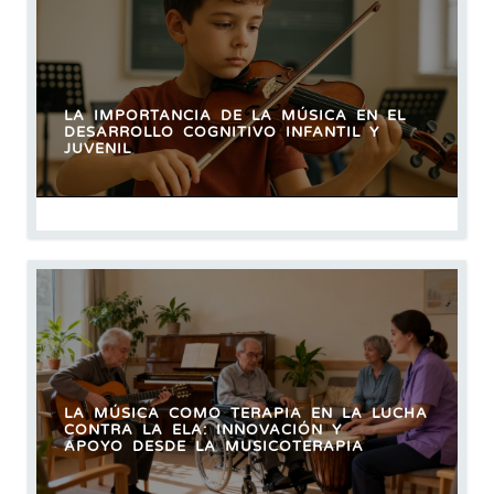
LA IMPORTANCIA DE LA MÚSICA EN EL
DESARROLLO COGNITIVO INFANTIL Y
JUVENIL
28/07/2026
LA MÚSICA COMO TERAPIA EN LA LUCHA
CONTRA LA ELA: INNOVACIÓN Y
APOYO DESDE LA MUSICOTERAPIA