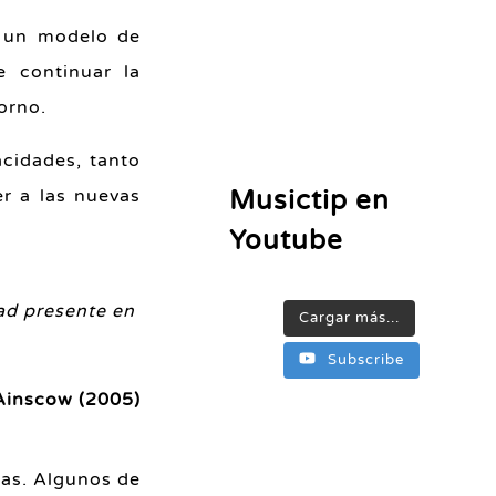
: un modelo de
e continuar la
orno.
acidades, tanto
Musictip en
er a las nuevas
Youtube
dad presente en
Cargar más...
Subscribe
Ainscow (2005)
cas. Algunos de