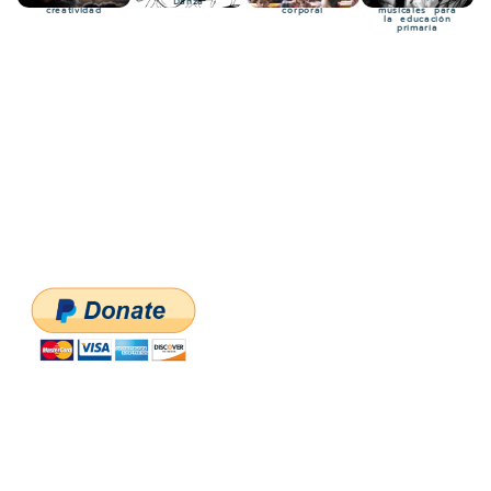
Expresividad y
Danza
Percusión
Instrumentos
creatividad
corporal
musicales para
la educación
primaria