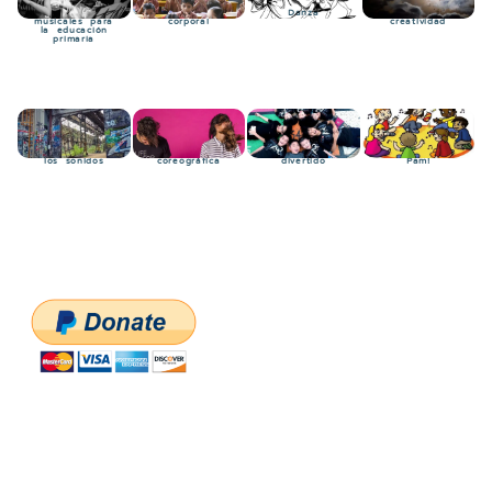
Instrumentos
Percusión
Danza
Expresividad y
musicales para
corporal
creatividad
la educación
primaria
La fábrica de
Percusión
El ritmo
Toca – pisa –
los sonidos
coreográfica
divertido
Pam!