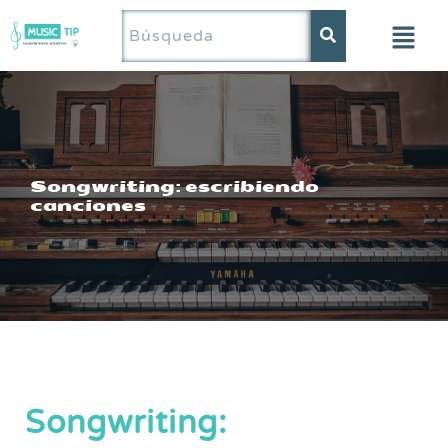
Saltar
al
contenido
Songwriting: escribiendo
canciones
Songwriting: