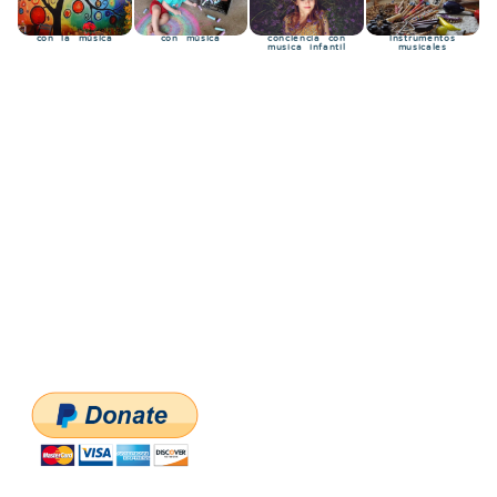
Aprendiendo
Creatividad
Relajación y
Los
con la música
con música
conciencia con
instrumentos
musica infantil
musicales