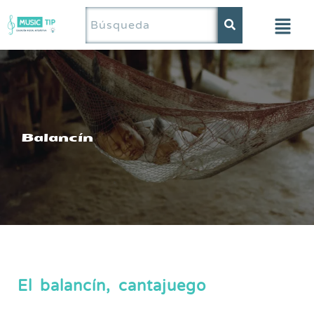
Saltar
al
contenido
Balancín
El balancín, cantajuego