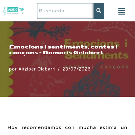
Saltar
al
contenido
Emocions i sentiments, contes i
cançons – Damaris Gelabert
por
Aitziber Olabarri
28/07/2026
Hoy recomendamos con mucha estima un