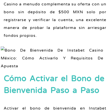
Casino a menudo complementa su oferta con un
bono sin depósito de $500 MXN solo por
registrarse y verificar la cuenta, una excelente
manera de probar la plataforma sin arriesgar
fondos propios.
Cómo Activar el Bono de
Bienvenida Paso a Paso
Activar el bono de bienvenida en Instabet