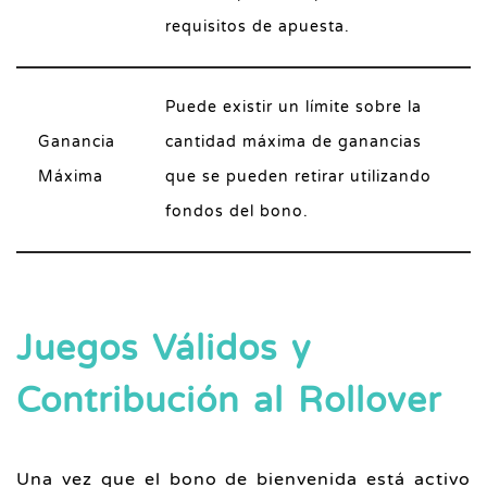
requisitos de apuesta.
Puede existir un límite sobre la
Ganancia
cantidad máxima de ganancias
Máxima
que se pueden retirar utilizando
fondos del bono.
Juegos Válidos y
Contribución al Rollover
Una vez que el bono de bienvenida está activo