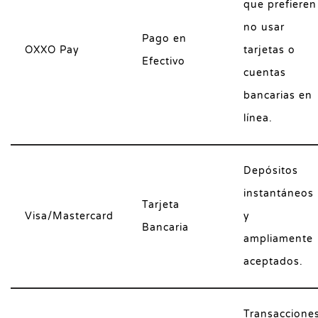
que prefieren
no usar
Pago en
OXXO Pay
tarjetas o
Efectivo
cuentas
bancarias en
línea.
Depósitos
instantáneos
Tarjeta
Visa/Mastercard
y
Bancaria
ampliamente
aceptados.
Transaccione