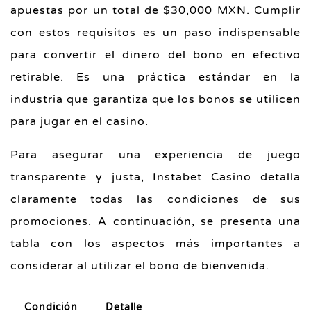
apuestas por un total de $30,000 MXN. Cumplir
con estos requisitos es un paso indispensable
para convertir el dinero del bono en efectivo
retirable. Es una práctica estándar en la
industria que garantiza que los bonos se utilicen
para jugar en el casino.
Para asegurar una experiencia de juego
transparente y justa, Instabet Casino detalla
claramente todas las condiciones de sus
promociones. A continuación, se presenta una
tabla con los aspectos más importantes a
considerar al utilizar el bono de bienvenida.
Condición
Detalle