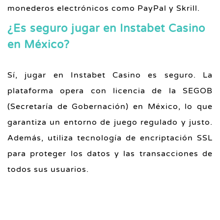
monederos electrónicos como PayPal y Skrill.
¿Es seguro jugar en Instabet Casino
en México?
Sí, jugar en Instabet Casino es seguro. La
plataforma opera con licencia de la SEGOB
(Secretaría de Gobernación) en México, lo que
garantiza un entorno de juego regulado y justo.
Además, utiliza tecnología de encriptación SSL
para proteger los datos y las transacciones de
todos sus usuarios.