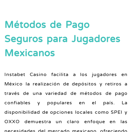
Métodos de Pago
Seguros para Jugadores
Mexicanos
Instabet Casino facilita a los jugadores en
México la realización de depósitos y retiros a
través de una variedad de métodos de pago
confiables y populares en el país. La
disponibilidad de opciones locales como SPEI y
OXXO demuestra un claro enfoque en las
necesidades del mercado mexicano, ofreciendo