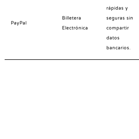
rápidas y
Billetera
seguras sin
PayPal
Electrónica
compartir
datos
bancarios.