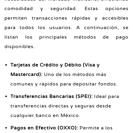
comodidad y seguridad. Estas opciones
permiten transacciones rápidas y accesibles
para todos los usuarios. A continuación, se
listan los principales métodos de pago
disponibles.
Tarjetas de Crédito y Débito (Visa y
Mastercard):
Uno de los métodos más
comunes y rápidos para depositar fondos.
Transferencias Bancarias (SPEI):
Ideal para
transferencias directas y seguras desde
cualquier banco en México.
Pagos en Efectivo (OXXO):
Permite a los