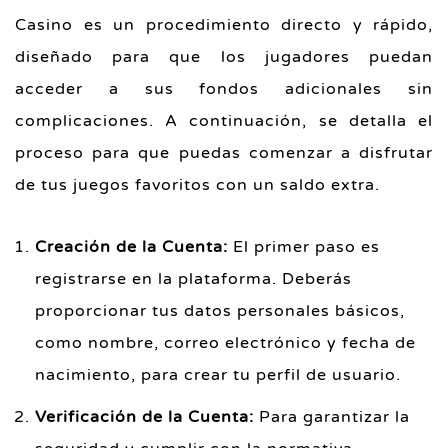
Casino es un procedimiento directo y rápido,
diseñado para que los jugadores puedan
acceder a sus fondos adicionales sin
complicaciones. A continuación, se detalla el
proceso para que puedas comenzar a disfrutar
de tus juegos favoritos con un saldo extra.
Creación de la Cuenta:
El primer paso es
registrarse en la plataforma. Deberás
proporcionar tus datos personales básicos,
como nombre, correo electrónico y fecha de
nacimiento, para crear tu perfil de usuario.
Verificación de la Cuenta:
Para garantizar la