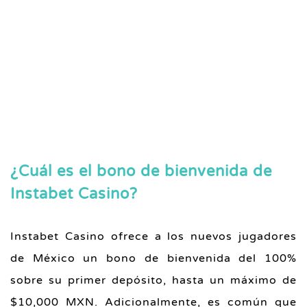
¿Cuál es el bono de bienvenida de
Instabet Casino?
Instabet Casino ofrece a los nuevos jugadores
de México un bono de bienvenida del 100%
sobre su primer depósito, hasta un máximo de
$10,000 MXN. Adicionalmente, es común que